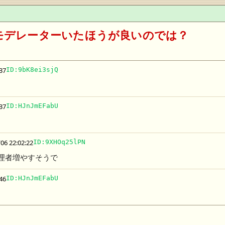
モデレーターいたほうが良いのでは？
37
ID:9bK8ei3sjQ
37
ID:HJnJmEFabU
06 22:02:22
ID:9XHOq25lPN
理者増やすそうで
46
ID:HJnJmEFabU