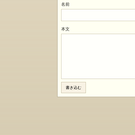
名前
本文
書き込む