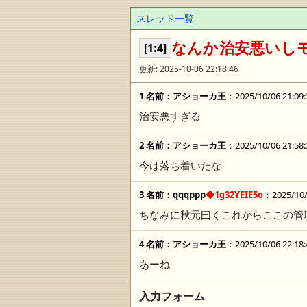
スレッド一覧
なんか治安悪いし
[1:4]
更新: 2025-10-06 22:18:46
1 名前：
アショーカ王
：2025/10/06 21:09:
治安悪すぎる
2 名前：
アショーカ王
：2025/10/06 21:58:
今は落ち着いたな
3 名前：
qqqppp
◆1g32YEIE5o
：2025/10/
ちなみに秋元曰くこれからここの管
4 名前：
アショーカ王
：2025/10/06 22:18:
あーね
入力フォーム