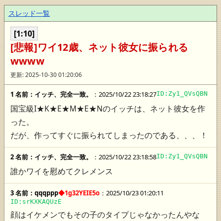
スレッド一覧
[1:10]
[悲報]ワイ12歳、ネット彼女に振られる
wwww
更新: 2025-10-30 01:20:06
1 名前：
イッチ、完全一致。
：2025/10/22 23:18:27
ID:Zy1_QVsQBN
国宝級I★K★E★M★E★Nのイッチは、ネット彼女を作
った。
だが、作ってすぐに振られてしまったのである、、、！
2 名前：
イッチ、完全一致。
：2025/10/22 23:18:58
ID:Zy1_QVsQBN
誰かワイを慰めてクレメンス
3 名前：
qqqppp
◆1g32YEIE5o
：2025/10/23 01:20:11
ID:srKXKAQUzE
顔はイケメンでもその子のタイプじゃなかったんやな