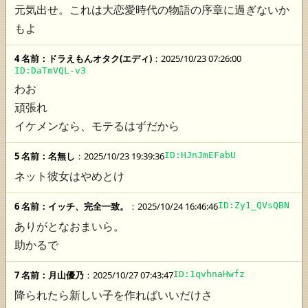
元気出せ。これは大恋愛時代の物語の序章に過ぎないか
もよ
4 名前：
ドラえもんオタク(エディ)
：2025/10/23 07:26:00
ID:DaTmVQL-v3
わお
頑張れ
イケメンなら、モテるはずだから
5 名前：
名無し
：2025/10/23 19:39:36
ID:HJnJmEFabU
ネット彼女はやめとけ
6 名前：
イッチ、完全一致。
：2025/10/24 16:46:46
ID:Zy1_QVsQBN
ありがとなおまいら。
助かるで
7 名前：
月山優乃
：2025/10/27 07:43:47
ID:1qvhnaHwfz
降られたら新しい子を作ればいいだけさ